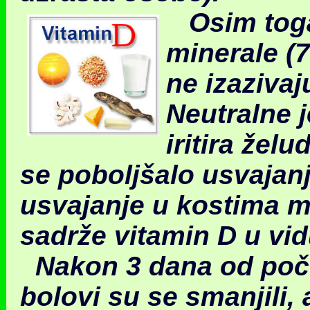
Osim toga
minerale (7
ne izazivaj
Neutralne 
iritira žel
se poboljšalo usvajanj
usvajanje u kostima 
sadrže vitamin D u vidu
Nakon 3 dana od poče
bolovi su se smanjili,