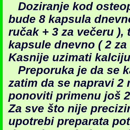
Doziranje kod osteo
bude 8 kapsula dnevno
ručak + 3 za večeru ), 
kapsule dnevno ( 2 za 
Kasnije uzimati kalcij
Preporuka je da se ka
zatim da se napravi 2
ponoviti primenu još 
Za sve što nije preciz
upotrebi preparata pot