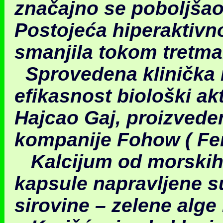
značajno se poboljšao 
Postojeća hiperaktivn
smanjila tokom tretma
Sprovedena klinička i
efikasnost biološki ak
Hajcao Gaj, proizved
kompanije Fohow ( Fen
Kalcijum od morskih 
kapsule napravljene s
sirovine – zelene alge