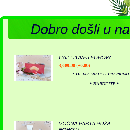
Dobro došli u na
ČAJ LJUVEJ FOHOW
3,600.00 (+0.00)
* DETALJNIJE O PREPARAT
* NARUČITE *
VOĆNA PASTA RUŽA
FOHOW