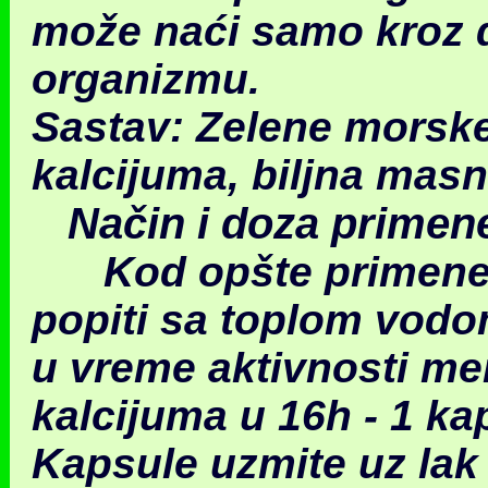
može naći samo kroz 
organizmu.
Sastav
: Zelene morske
kalcijuma, biljna mas
Način i doza primen
Kod opšte primene: 
popiti sa toplom vodom
u vreme aktivnosti mer
kalcijuma u 16h - 1 kap
Kapsule uzmite uz lak