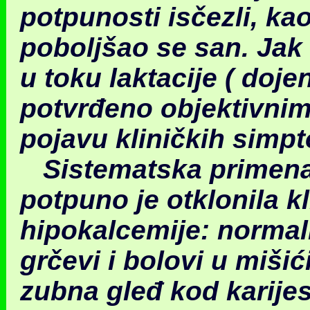
potpunosti isčezli, ka
poboljšao se san. Jak 
u toku laktacije ( doje
potvrđeno objektivnim
pojavu kliničkih simpt
Sistematska primena 
potpuno je otklonila 
hipokalce
mije: normal
grčevi i bolovi u miši
zubna gleđ kod karijes