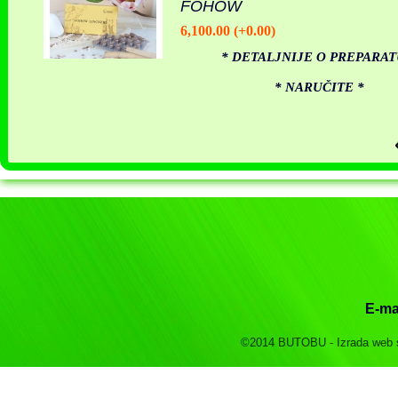
FOHOW
6,100.00 (+0.00)
* DETALJNIJE O PREPARAT
* NARUČITE *
E-mai
©2014 BUTOBU - Izrada web saj