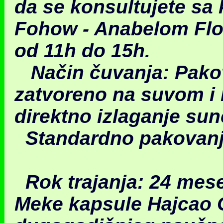
da se konsultujete s
Fohow - Anabelom Flo
od 11h do 15h.
Način čuvanja
: Pako
zatvoreno na suvom i
direktno izlaganje su
Standardno pakovan
Rok trajanja
: 24 mes
Meke kapsule Hajcao Ga