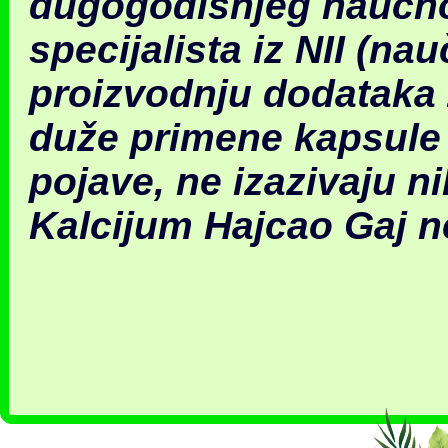
dugogodišnjeg naučnog
specijalista iz NII (na
proizvodnju dodataka 
duže primene kapsule
pojave, ne izazivaju ni
Kalcijum Hajcao Gaj ne