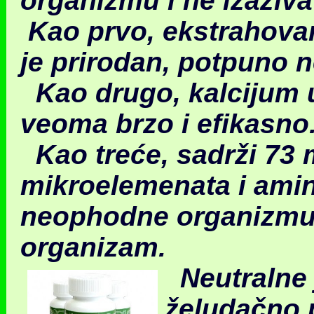
organizmu i ne izaziva
Kao prvo, ekstrahovan
je prirodan, potpuno 
Kao drugo, kalcijum 
veoma brzo i efikasno
Kao treće, sadrži 73 m
mikroelemenata i amin
neophodne organizmu
organizam.
Neutralne 
želudačno p