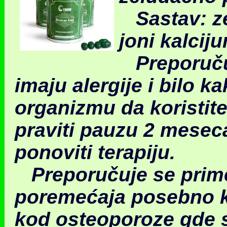
Sastav: ze
joni kalcij
Preporuču
imaju alergije i bilo 
organizmu da koristite
praviti pauzu 2 mesec
ponoviti terapiju.
Preporučuje se prime
poremećaja posebno k
kod osteoporoze gde s