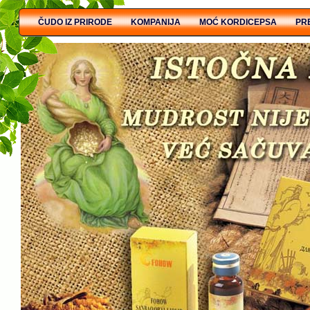
ČUDO IZ PRIRODE
KOMPANIJA
MOĆ KORDICEPSA
PR