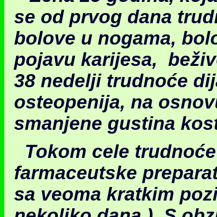
se od prvog dana trud
bolove u nogama
, bo
pojavu karijesa, beživ
38 nedelji trudnoće di
osteopenija, na osnov
smanjene gustina kost
Tokom cele trudnoće 
farmaceutske preparate
sa veoma kratkim pozi
nekoliko dana ). S obz