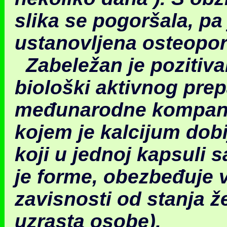
slika se pogoršala, pa
ustanovljena osteopor
Zabeležan je pozitiv
biološki aktivnog prep
međunarodne kompanij
kojem je kalcijum dobi
koji u jednoj kapsuli 
je forme, obezbeđuje 
zavisnosti od stanja ž
uzrasta osobe).