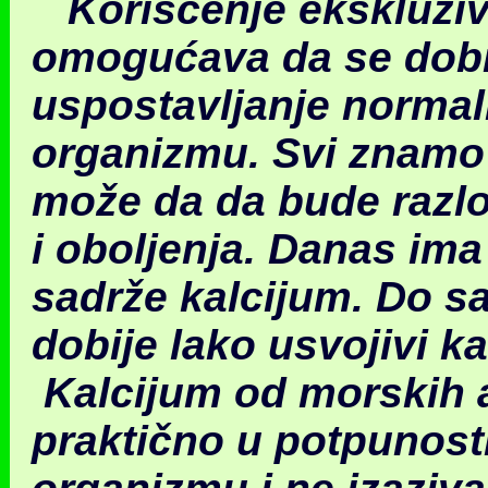
Korišćenje ekskluziv
omogućava da se dobij
uspos
tavljanje norma
organizmu. Svi znamo
može da da bude razl
i oboljenja. Danas im
sadrže kalcijum. Do s
dobije lako usvojivi ka
Kalcijum od morskih a
praktično u potpunost