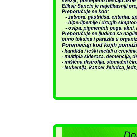
svežiji , postepeno nestaju akne 
Eliksir Sancin je najefikasniji pr
Preporučuje se kod:
- zatvora, gastritisa, enterita, u
- hiperlipemije i drugih simptom
- osipa, pigmentnh pega, akni, 
Preporučuje se ljudima sa nagli
puno toksina i parazita u organi
Poremećaji kod kojih pomaže 
- kandida i teški metali u crevi
- multipla skleroza, demencija, de
- mišićna distrofija, stomačni čirev
- leukemija, kancer želudca, jedn
Dob