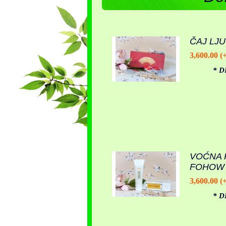
ČAJ LJ
3,600.00 (
* D
VOĆNA 
FOHOW
3,600.00 (
* D