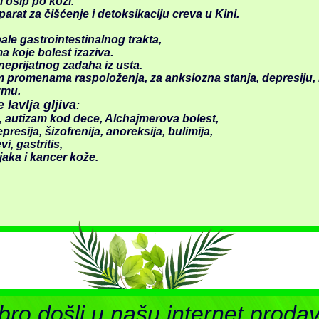
i osip po koži.
eparat za čišćenje i detoksikaciju creva u Kini.
pale gastrointestinalnog trakta,
a koje bolest izaziva.
neprijatnog zadaha iz usta.
m promenama raspoloženja, za anksiozna stanja, depresiju,
zmu.
lavlja gljiva
:
ma, autizam kod dece, Alchajmerova bolest,
presija, šizofrenija, anoreksija, bulimija,
i, gastritis,
jaka i kancer kože.
ro došli u našu internet proda