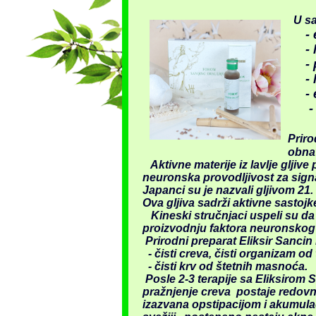
U s
- e
- li
- pl
- h
- e
-
Priro
obnav
Aktivne materije iz lavlje gljive
neuronska provodljivost za signa
Japanci su je nazvali gljivom 21.
Ova gljiva sadrži aktivne sastoj
K
i
neski stručnjaci uspeli su da 
proizvodnju fakto
ra neuronskog 
Prirodni preparat Eliksir Sanci
-
čisti creva, čisti organizam od
- čisti krv od štetnih masnoća.
Posle 2-3 terapije sa Eliksirom 
pražnjenje creva postaje redovno
izazvana opstipacijom i akumulac