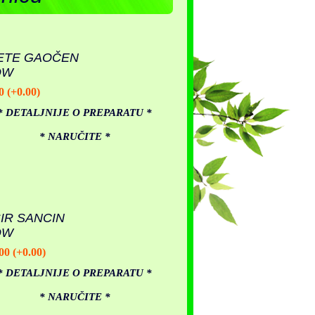
ETE GAOČEN
OW
0 (+0.00)
* DETALJNIJE O PREPARATU *
* NARUČITE *
SIR SANCIN
OW
00 (+0.00)
* DETALJNIJE O PREPARATU *
* NARUČITE *