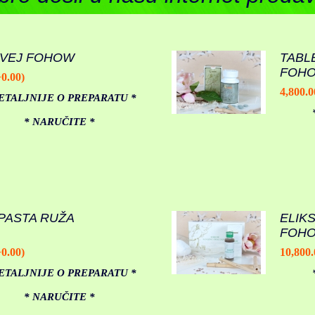
UVEJ FOHOW
TABL
FOH
+0.00)
4,800.0
ETALJNIJE O PREPARATU *
* NARUČITE *
PASTA RUŽA
ELIK
FOH
+0.00)
10,800.
ETALJNIJE O PREPARATU *
* NARUČITE *