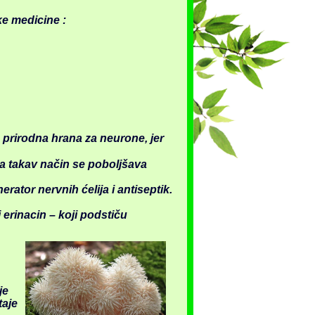
ke medicine :
 prirodna hrana za neurone, jer
 Na takav način se poboljšava
nerator
nervnih ćelija
i antiseptik.
 erinacin – koji podstiču
je
taje