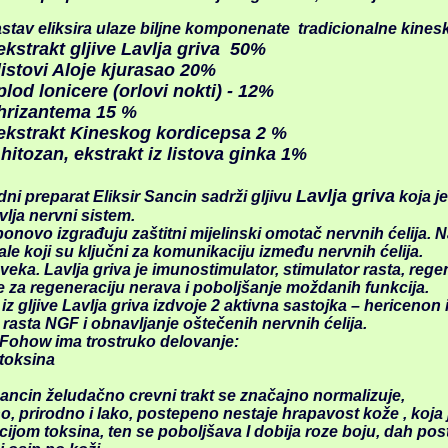
astav eliksira ulaze biljne komponenate tradicionalne kines
kstr
akt gljive Lavlja griva 50%
stovi Aloje kjurasao 20%
od lonicere (orlovi nokti) - 12%
rizantema 15 %
kstrakt
Kineskog kordicepsa 2 %
 hitozan, ekstrakt iz listova ginka 1%
Lavlja griva
dni preparat Eliksir Sa
ncin sadrži gljivu
koja je
lja nervni sistem.
 ponovo izgrađuju zaštitni mijelinski omotač nervnih ćelija.
le koji su ključni za komunikaciju između nervnih ćelija.
 veka. Lavlja griva je
imunostimulator,
stimulator rasta, rege
ke za regeneraciju nerava i poboljšanje moždanih funkcija.
iz gljive Lavlja griva izdvoje 2 aktivna sa
stojka – hericenon i
rasta NGF i obnavljanje oštečenih nervnih ćelija.
n Fohow
ima trostruko delovanje:
 toksina
Sancin želudačno crevni trakt se zna
ča
jno normalizuje,
, prirodno i lako, pos
tepeno nestaje hrapavost kože , koja 
ijom toksina, ten se poboljšava I dobija roze boju, dah pos