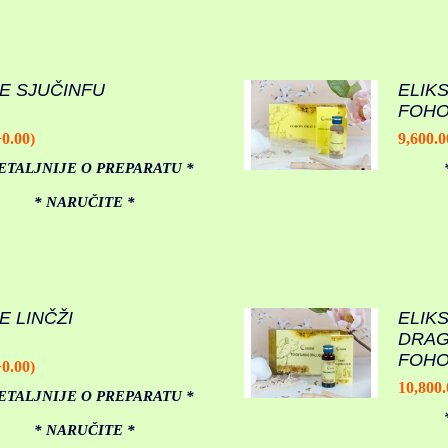
E SJUČINFU
ELIK
FOH
+0.00)
9,600.0
ETALJNIJE O PREPARATU *
* NARUČITE *
E LINČŽI
ELIKS
DRAG
FOH
+0.00)
10,800.
ETALJNIJE O PREPARATU *
* NARUČITE *