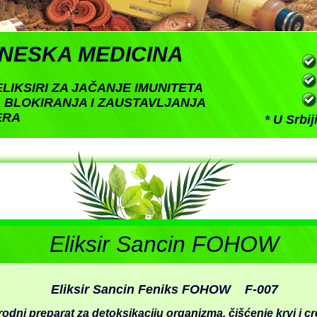
INESKA MEDICINA
LIKSIRI ZA JAČANJE IMUNITETA
, BLOKIRANJA I ZAUSTAVLJANJA
ERA
* U Srbi
Eliksir Sancin FOHOW
Eliksir Sancin Feniks FOHOW F-007
rodni preparat za detoksikaciju organizma, čišćenje krvi i c