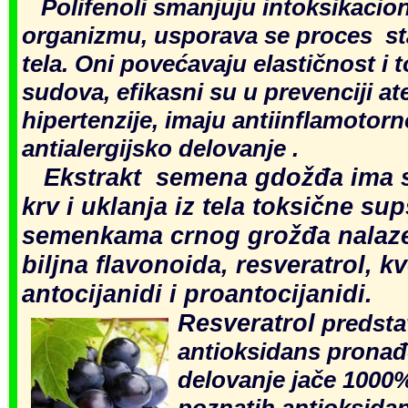
Polifenoli
smanjuju intoksikacio
organizmu, usporava se proces sta
tela. Oni povećavaju elastičnost i 
sudova, efikasni su u prevenciji at
hipertenzije, imaju antiinflamotorn
antialergijsko delovanje .
Ekstrakt semena gdožđa ima s
krv i uklanja iz tela toksične su
semenkama crnog grožđa nalaze 
biljna
flavonoida, resveratrol, kv
antocijanidi i proantocijanidi.
Re
sveratrol
predstav
antioksidans pronađe
delovanje jače 1000%
poznatih antioksidan