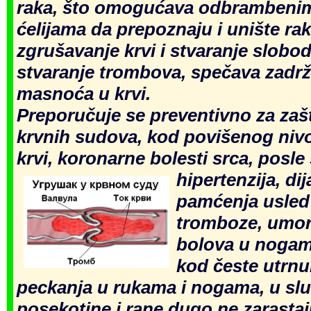
raka, što omogućava odbrambeni
ćelijama da prepoznaju i unište ra
zgrušavanje krvi i stvaranje slobod
stvaranje trombova, spečava
zadrž
masnoća u krvi.
Preporuč
uje se preventivno za zaš
krvnih sudova, kod
povišenog nivo
krvi, koronarne bolesti srca, posle š
hiperte
nzija, dij
pamćenja usled
tromboze, umor
bolova u nogam
kod česte utrnul
peckanja u ruka
ma i nogama, u sl
posekotine i rane dugo ne zarastaj