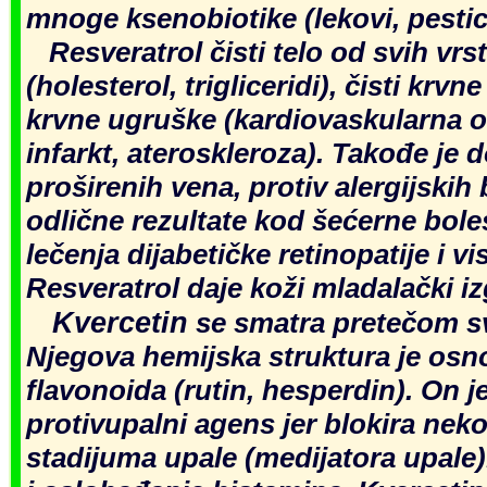
mnoge ksenobiotike (lekovi, pestici
Resveratrol čisti telo od svih vrs
(holesterol, trigliceridi), čisti krv
krvne ugruške (kardiovaskularna ob
infarkt, ateroskleroza). Takođe je 
proširenih vena, protiv alergijskih 
odlične rezultate kod šećerne bole
lečenja dijabetičke retinopatije i vi
Resveratrol daje koži mladalački iz
Kvercetin
se smatra pretečom sv
Njegova hemijska struktura je osno
flavonoida (rutin, hesperdin). On j
protivupalni agens jer blokira nek
stadijuma upale (medijatora upale)