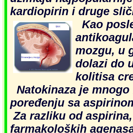
kardiopirin i druge slič
Kao posle
antikoagul
mozgu, u g
dolazi do 
kolitisa cr
Natokinaza je mnogo b
poređenju sa aspirinom
Za razliku od aspirina,
farmakoloških agenasa