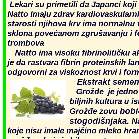
Lekari su primetili da Japanci koji
Natto imaju zdrav kardiovaskularni
starosti njihova krv ima normalnu 
sklona povećanom zgrušavanju i f
trombova
Natto
ima visoku fibrinolitičku 
je da rastvara fibrin proteinskih la
odgovorni za viskoznost krvi i for
E
kstrakt seme
Grožđe je jedno o
biljnih kultura u ist
bob
Grožđe zovu
stogodišnjaka
.
Na
koje nisu imale majčino mleko hra