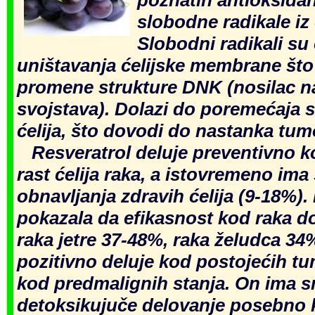
slobodne radikale iz
Slobodni radikali su
uništavanja ćelijske membrane št
promene strukture DNK (nosilac
n
svojstava). Dolazi do poremećaja s
ćelija, što dovodi do nastanka tum
Resveratrol deluje preventivno k
rast ćelija raka, a istovremeno im
obnavljanja zdravih ćelija (9-18%). 
pokazala da efikasnost kod raka do
raka jetre 37-48%, raka želudca 34
pozitivno deluje kod postojećih tu
kod predmalignih stanja. On ima 
detoksikujuče delovanje posebno ko