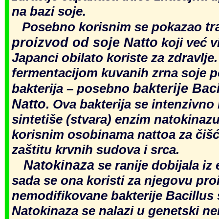
na bazi soje.
tr
Posebno korisnim se pokazao
proizvod od soje Natto
koji već v
Japanci obilato koriste za zdravlje
fermentacijom kuvanih zrna soje 
bakterije Baci
bakterija – posebno
Natto
. Ova bakterija se intenzivno
sintetiše (stvara) enzim natokinazu
korisnim osobinama nattoa za čišće
zaštitu krvnih sudova i srca.
Natokinaza
se ranije dobijala iz 
sada se ona koristi za njegovu pro
nemodifikovane bakterije Bacillus s
Natokinaza se nalazi u genetski ne