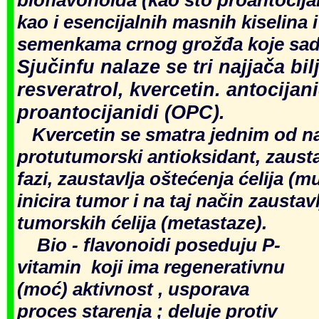
kao i esencijalnih masnih kiselina i
semenkama crnog grožđa koje sad
Sjučinfu nalaze se tri najjača bil
resveratrol, kvercetin. antocijani
proantocijanidi (OPC).
Kvercetin se smatra jednim od na
protutumorski antioksidant, zausta
fazi, zaustavlja oštećenja ćelija (m
inicira tumor i na taj način zaustavl
tumorskih ćelija (metastaze).
Bio - flavonoidi poseduju P-
vitamin koji ima regenerativnu
(m
o
ć) akti
vnost
, usporava
proces starenja ; deluje protiv