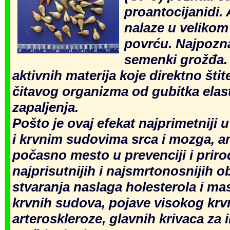
proantocijanidi. 
nalaze u velikom
povrću. Najpoznat
semenki grožđa. 
aktivnih materija koje direktno šti
čitavog organizma od gubitka elast
zapaljenja.
Pošto je ovaj efekat najprimetniji 
i krvnim sudovima srca i mozga, an
počasno mesto u prevenciji i prir
najprisutnijih i najsmrtonosnijih ob
stvaranja naslaga holesterola i m
krvnih sudova, pojave visokog krvn
arteroskleroze, glavnih krivaca za i