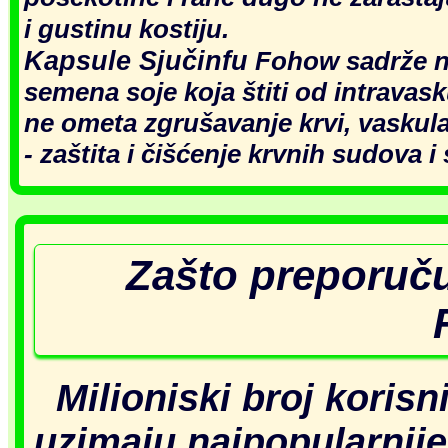
i gustinu kostiju.
Kapsule Sjučinfu
Fohow sadrže n
semena soje koja štiti od intravas
ne ometa zgrušavanje krvi, vaskula
- zaštita i čišćenje krvnih sudova i 
Zašto preporuč
Milioniski broj korisn
uzimaju najpopularnije