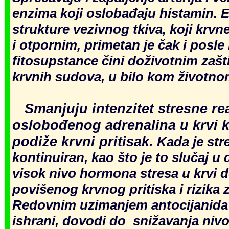
enzima koji oslobađaju histamin. E
strukture vezivnog tkiva, koji krvn
i otpornim, primetan je čak i posle 
fitosupstance čini doživotnim zašti
krvnih sudova, u bilo kom životn
Smanjuju intenzitet stresne reak
oslobođenog adrenalina u krvi k
podiže krvni pritisak.
Kada je stre
kontinuiran, kao što je to slučaj u
visok nivo hormona stresa u krvi d
povišenog krvnog pritiska i rizika z
Redovnim uzimanjem antocijanida
ishrani, dovodi do snižavanja nivo