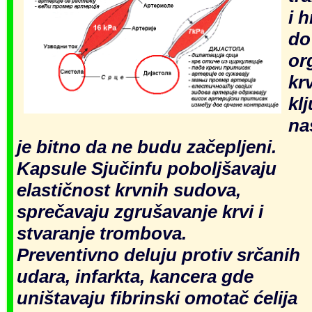
i h
dо
оr
kr
kl
na
je bitno d
а ne budu začepljeni.
Kapsule Sjučinfu poboljšavaju
elastičnost krvnih sudova,
sprečavaju zgrušavanje krvi i
stvaranje trombova.
Preventivno deluju protiv srčanih
udara, infarkta, kancera gde
uništav
aju fibrinski omot
ač ćelija