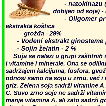
- natokina
zu
dobijen od soje) -
- Oligomer pro
ekstrakta koštica
grožđa - 29%
- Vodeni e
kstrakt ginosteme 
- Sojin želatin - 2 %
Soja
se nalazi u grupi zaštitnih 
i vitamine i minerale. Ona se
odli
k
u
sadržajem kalcijuma, fosfora, gvož
odnosi samo na soju u zrnu, već i 
griz. Zelena soja sadrži vitamine A 
C. Suvo zrno s
oje ne sadrži vitami
manje vitamina A, ali zato sadrži g