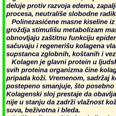
deluje protiv razvoja edema, zapalj
procesa, neutrališe slobodne radika
Polinezasićene masne kiseline iz
groždja stimulišu metabolizam masti
obnovljaju zaštitnu funkciju epid
sačuvaju i regenerišu kolagena vl
supstanca zglobnih, koštanih i vezi
Kolagen je glavni protein u ljudsk
svih proteina organizma čine kola
pripada koži. Vremenom, sadržaj k
postepeno smanjuje, što posebno va
Kolagenski sloj prestaje da obavlja
nije u stanju da zadrži vlažnost ko
suva, beživotna i bleda.