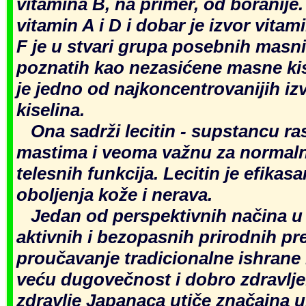
vitamina B, na primer, od boranije.
vitamin A i D i dobar je izvor vitami
F je u stvari grupa posebnih masn
poznatih kao nezasićene masne kise
je jedno od najkoncentrovanijih i
kiselina.
Ona sadrži lecitin - supstancu ras
mastima i veoma važnu za normaln
telesnih funkcija. Lecitin je efikas
oboljenja kože i nerava.
Jedan od perspektivnih načina u 
aktivnih i bezopasnih prirodnih pre
proučavanje tradicionalne ishrane 
veću dugovečnost i dobro zdravlje
zdravlje Japanaca utiče značajna 