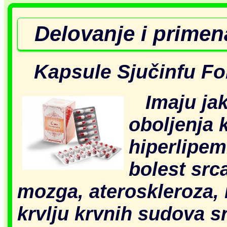
Delovanje i prime
Kapsule Sjučinfu Foh
Imaju ja
oboljenja 
hiperlipem
bolest src
mozga, ateroskleroza,
krvlju krvnih sudova s