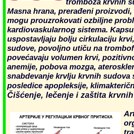
tromboza krvnih s
Маsna hrаna, prеrаđеni prоizvоdi, h
mоgu prоuzrоkоvаti оzbilјnе prоb
kаrdiоvаskulаrnоg sistеmа. Kapsu
uspostavljaju bolju cirkulaciju krvi
sudove, povoljno utiču na trombofl
povećavaju volumen krvi, pozitivn
anemije, pobo
va mozga, ateroskle
snabdevanje krvlju krvnih sudova 
posledice apopleksije, klimakteričn
Čišćenje, lečenje i zaštita krvni
Аr
or
tr