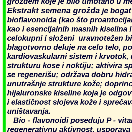
grožđem koje je bilo umotano u m
Ekstrakt semena grožđa
je bogat
bioflavonoida (kao što proantocijan
kao i esencijalnih masnih kiselina i
celokupni i složeni uravnotežen 
blagotvorno deluje na celo telo, 
kardiovaskularni sistem i krvotok, 
strukturu kose i noktiju; aktivira s
se regenerišu; održava dobru hidra
unutrašnje strukture kože; doprin
hijaluronske kiseline koja je odgov
i elastičnost slojeva kože i spreča
uništavanja.
Bio - flavonoidi poseduju P - vit
regenerativnu aktivnost, usporava 