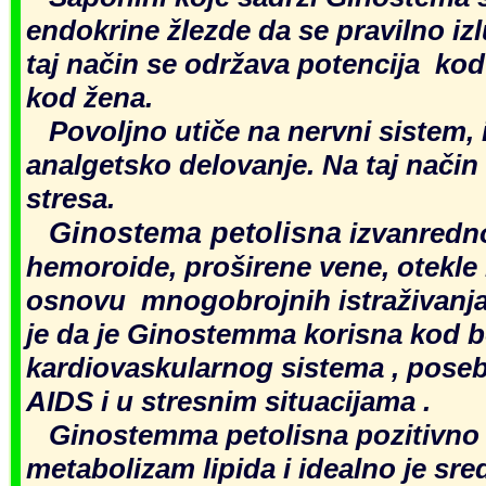
endokrine žlezde da se pravilno iz
taj način se održava potencija kod
kod žena.
Povoljno utiče na nervni sistem, 
analgetsko delovanje. Na taj način
stresa.
Ginostema petolisna
izvanredno
hemoroide, proširene vene, otekle
osnovu mnogobrojnih istraživanja
je da je Ginostemma korisna kod b
kardiovaskularnog sistema , posebn
AIDS i u stresnim situa
cijama .
Ginostemma petolisna pozitivno
metabolizam lipida i idealno je sre