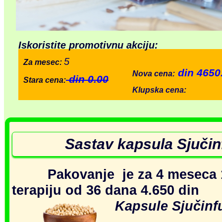
Iskoristite promotivnu akciju:
5
Za mesec:
din 4650
Nova cena:
din 0.00
Stara cena:
Klupska cena:
Sastav kapsula Sjuči
Pakovanje je za 4 meseca 
terapiju od 36 dana
4.650 din
Ka
psule Sjučin