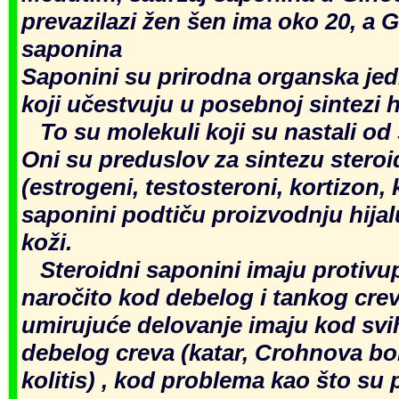
prevazilazi žen šen ima oko 20, a
saponina
Saponini su prirodna organska jedin
koji učestvuju u posebnoj sintezi
To su molekuli koji su nastali od 
Oni su preduslov za sintezu stero
(estrogeni, testosteroni, kortizon, 
saponini podtiču proizvodnju hijal
koži.
Steroidni saponini imaju protivup
naročito kod debelog i tankog crev
umirujuće delovanje imaju kod sv
debelog creva (katar, Crohnova bol
kolitis) , kod problema kao što su p