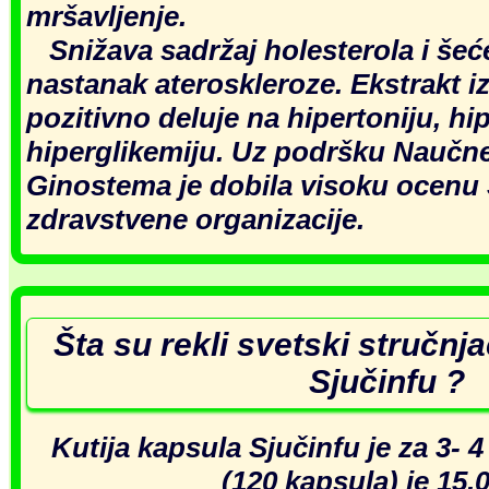
mršavljenje.
Snižava sadržaj holesterola i šeće
nastanak ateroskleroze. Ekstrakt i
pozitivno deluje na hipertoniju, hi
hiperglikemiju. Uz podršku Naučne
Ginostema je dobila visoku ocenu
zdravstvene organizacije.
Šta su rekli svetski stručnj
Sjučinfu ?
Kutija kapsula Sjučinfu je za 3- 
(120 kapsula) je 15.