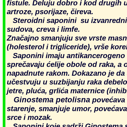
fistule. Deluju dobro i kod drugih u
artroze, psorijaze, čireva.
Steroidni saponini su izvanredni 
sudova, creva i limfe.
Značajno smanjuju sve vrste masn
(holesterol i trigliceride), vrše kor
Saponini imaju antikancerogeno 
sprečavaju ćelije obole od raka, a o
napadnute rakom. Dokazano je da 
učestvuju u suzbijanju raka debelo
jetre, pluća, grlića maternice (inhib
Ginostema petolisna
povećava 
starenje, smanjuje umor, povećava
srce i mozak.
Saponini koje sadrži Ginostema s