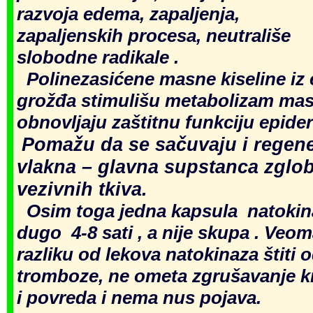
razvoja
edema, zapaljenja,
zapaljenskih procesa, neutrališe
slobodne radikale .
Polinezasićene masne kiseline iz
grožđa stimulišu metabolizam masti
obnovljaju zaštitnu funkciju epide
Pomažu da se
sačuvaju i regen
vlakna – glavna supstanca zglob
vezivnih tkiva.
Osim toga jedna kapsula natokina
dugo 4-8 sati , a nije skupa . Veom
razliku od lekova natokinaza štiti 
tromboze, ne ometa zgrušavanje krv
i povreda i nema nus pojava.