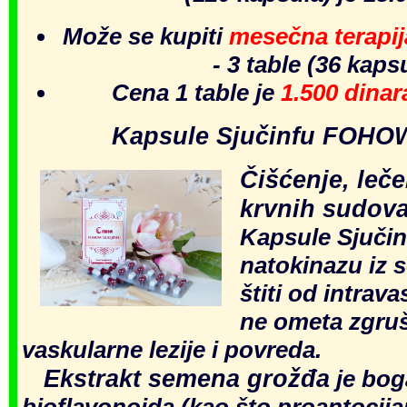
Može se kupiti
mesečna terapi
- 3 table (36 kapsu
Cena 1 table je
1.500 dina
Kapsule Sjučinfu FOHO
Čišćenje, lečen
krvnih sudova
Kapsule Sjučin
natokinazu iz 
štiti od intrav
ne ometa zgruš
vaskularne lezije i povreda.
Ekstrakt semena grožđa
je bog
bioflavonoida (kao što proantocijani