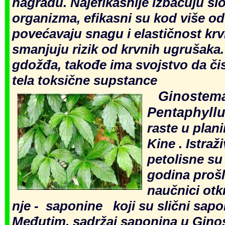
nagradu. Najefikasnije izbacuju sl
organizma, efikasni su kod više od
povećavaju snagu i elastičnost kr
smanjuju rizik od krvnih ugrušaka
gdožđa, takođe ima svojstvo da čist
tela toksične supstance
Ginostem
Pentaphyll
raste u pla
Kine . Istra
petolisne su
godina prošl
naučnici otk
nje - saponine koji su slični sapo
Međutim, sadržaj saponina u Gino