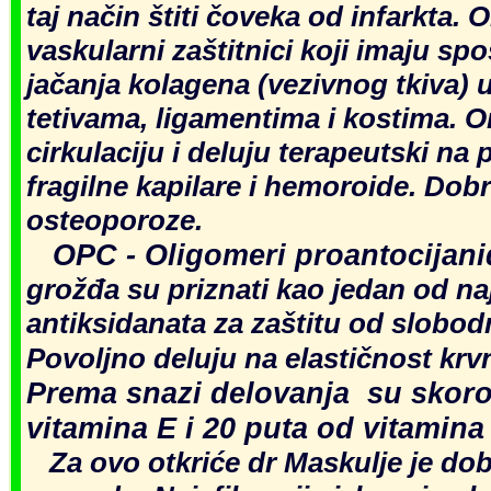
taj način štiti čoveka od infarkta. 
vaskularni zaštitnici koji imaju sp
jačanja kolagena (vezivnog tkiva)
tetivama, ligamentima i kostima. 
cirkulaciju i deluju terapeutski na 
fragilne kapilare i hemoroide. Dobr
osteoporoze.
OPC - Oligomeri proantocijani
grožđa su priznati kao jedan od na
antiksidanata za zaštitu od slobodn
Povoljno deluju na elastičnost krv
Prema snazi delovanja su skoro 
vitamina E i 20 puta od vitamina
Za ovo otkriće dr Maskulje je do