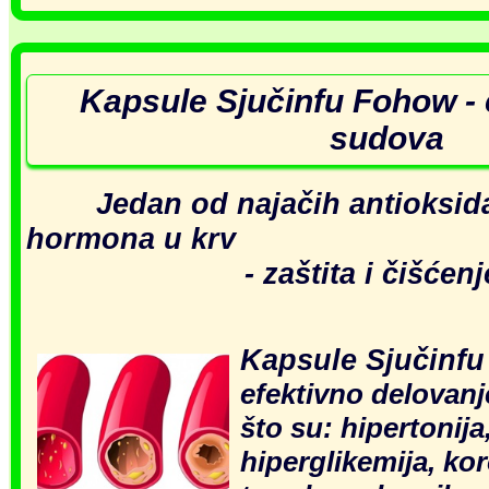
Kapsule Sjučinfu Fohow - č
sudova
Jedan od najačih antioksida
hormona u krv
- zaštita i čišćenje k
Kapsule Sjučinfu
efektivno delovanj
što su
: hip
ertonija
hiperglikemija, ko