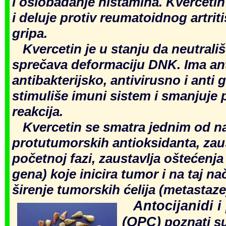
i oslobađanje histamina. Kvercetin
i deluje protiv reumatoidnog artriti
gripa.
Kvercetin je u stanju da neutrali
sprečava deformaciju DNK. Ima ant
antibakterijsko, antivirusno i anti 
stimuliše imuni sistem i smanjuje 
reakcija.
Kvercetin se smatra jednim od na
protutumorskih antioksidanta, zaus
početnoj fazi, zaustavlja oštećenja 
gena) koje inicira tumor i na taj na
širenje tumorskih ćelija (metastaze
Antocijanidi i 
(OPC)
poznati s