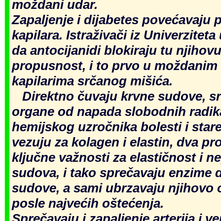
moždani udar.
Zapaljenje i dijabetes povećavaju
kapilara. Istraživači iz Univerziteta 
da antocijanidi blokiraju tu njihov
propusnost, i to prvo u moždanim k
kapilarima srčanog mišića.
Direktno čuvaju krvne sudove, sr
organe od napada slobodnih radik
hemijskog uzročnika bolesti i stare
vezuju za kolagen i elastin, dva pr
ključne važnosti za elastičnost i 
sudova, i tako sprečavaju enzime 
sudove, a sami ubrzavaju njihovo o
posle najvećih oštećenja.
Sprečavaju i zapaljenje arterija i 