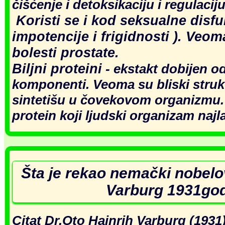
čišćenje i detoksikaciju i regulaciju
Koristi se i kod seksualne disfu
impotencije i frigidnosti ). Veom
bolesti prostate.
Biljni proteini
- ekstakt dobijen od
komponenti. Veoma su bliski strukt
sintetišu u čovekovom organizmu. T
protein koji ljudski organizam najl
Šta je rekao nemački nobelo
Varburg 1931go
Citat Dr.Oto Hajnrih Varburg (1931