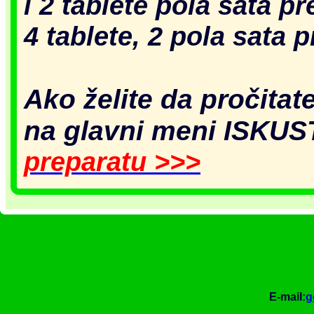
i 2 tablete pola sata p
4 tablete, 2 pola sata p
Ako želite da pročitat
na glavni meni IS
preparatu >>>
E-mail:
g