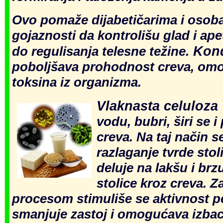
Ovo po
maže dijabetičarima i oso
gojaznosti da kontrolišu glad i ape
Kon
do regulisanja telesne težine.
poboljšava prohodnost creva, omo
toksina iz organizma.
Vlaknasta celuloza
vodu, bubri, širi se 
creva. Na taj
način 
razlaganje tvrde stol
deluje na lakšu i br
stolice kroz creva. Z
proces
om stimuliše se aktivnost pe
smanjuje zastoj i omogućava izbac