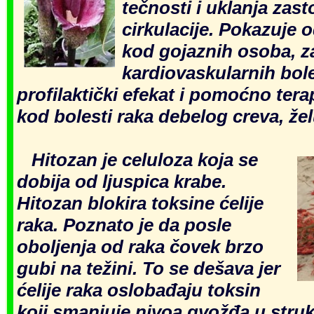
tečnosti i uklanja zast
cirkulacije.
Pokazuje od
kod
gojaznih osoba, z
kardio
vaskularnih bol
profilaktički efekat i pomoćno ter
kod bolesti raka debelog creva, že
Hitozan
je
celuloza
koja se
dobija
od ljuspica krabe
.
Hitozan blokira toksine
ćelije
raka. Poznato
je da posle
oboljenja od raka čovek brzo
gubi na težini. To se dešava
jer
ćelije raka osloba
đaju toksin
ko
ji smanjuje nivoa gvožđa u
struk