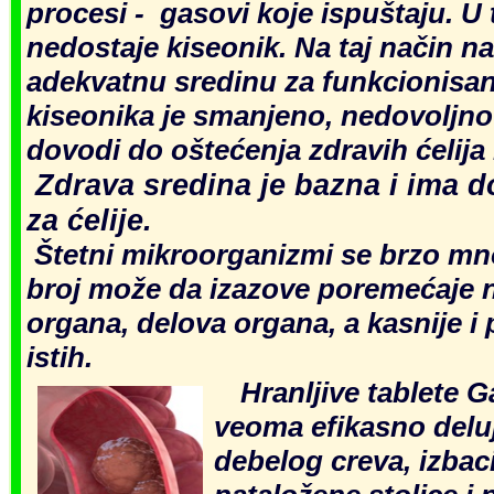
procesi - gasovi koje ispuštaju. U 
nedostaje kiseonik. Na taj način n
adekvatnu sredinu za funkcionisan
kiseonika je smanjeno, nedovoljno 
dovodi do oštećenja zdravih ćelija i
Zdrava sredina je bazna i ima d
za ćelije.
Štetni mikroorganizmi se brzo mno
broj može da izazove poremećaje n
organa, delova organa, a kasnije i 
istih.
H
r
an
ljive tablete
veoma efikasno deluj
debelog creva, izbac