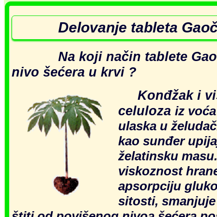
Delovanje tableta Gao
Na koji način tablete Gaoč
nivo šećera u krvi ?
Konđžak i v
celuloza
iz
voća
ulaska u želudačn
kao sunđer upija
želatinsku masu
viskoznost hran
apsorpciju gluko
sitosti, smanjuje
štiti od povišenog nivoa šećera pos