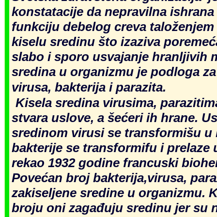
konstatacije da nepravilna ishrana
funkciju d
ebelog creva taloženjem 
kiselu sredinu što izaziva poreme
slabo
i sporo usvajanje hranljivih 
sredina u organizmu je podloga z
virusa, bakterija i parazita.
Kisela sredina virusima, parazitim
stvara uslove, a šećeri ih hrane.
Us
sredinom virusi se transformišu u b
bakterije se transformifu i prelaze u
rekao 1932 godine francuski bioh
Povećan broj bakterija,virusa, para
zakiseljene sredine u organizmu. 
broju oni zagađuju sredinu jer su 