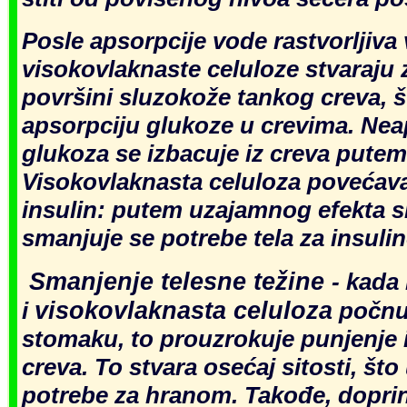
Posle apsorpcije vode rastvorljiva
visokovlaknaste celuloze stvaraju z
površini sluzokože tankog creva, 
apso
rpciju glukoze u crevima. Ne
glukoza se izbacuje iz creva putem 
Visokovlaknasta celuloza povećava
insulin: putem uzajamnog efekta s
sma
njuje se
potrebe tela za insuli
Smanjenje t
elesne težine
- kada
visokovlaknasta celuloz
a
i
počnu 
stomaku, to p
rouzrokuje punjenje i
creva. To
stvara osećaj sitosti, št
potrebe za hranom. Takođe, doprin