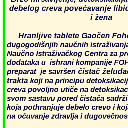
debelog creva
povećavanje lib
i žena
Hranljive tablete Gaočen
Foh
dugogodišnjih naučnih istraživanj
Naučno Istraživačkog Centra za p
dodataka u ishrani kompanije FO
čistač želuda
preparat je savršen
trakta
koji na principu detoksikaci
creva povoljno utiče na detoksikac
svom sastavu pored čistača sadrži 
koja pothranjuje debelo crevo i ko
na očuvanje zdravlja i dugovečnos