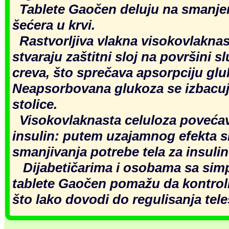
Tablete Gaočen deluju na smanje
šećera u krvi.
Rastvorljiva vlakna visokovlaknas
stvaraju zaštitni sloj na površini 
creva, što sprečava apsorpciju glu
Neapsorbovana glukoza se izbacuj
stolice.
Visokovlaknasta celuloza povećava
insulin: putem uzajamnog efekta s
smanjivanja potrebe tela za insuli
Dijabetičarima i osobama sa sim
tablete Gaočen pomažu da kontroliš
što lako dovodi do regulisanja tele