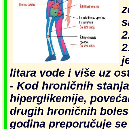
z
s
2
2
j
litara vode i više uz os
Kod hroničnih stanj
-
hiperglikemije, povećan
drugih hroničnih bolest
godina preporučuje se