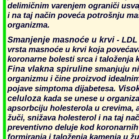
delimičnim varenjem ograniči usva
i na taj način poveća potrošnju ma
organizma.
Sm
anjenje masnoće u krvi
-
LDL 
vrsta masnoće u krvi koja povećava
koronarne bolesti srca i taloženja 
Fina vlakna spiruline
smanjuju ni
organizmu i čine proizvod idealni
Visok
pojave simptoma dijabetesa.
celuloza
kada se unese u organiz
apsorbciju holesterola u crevima, a
žuči, snižava holesterol i na taj nači
preventivno deluje kod koronarnih 
formiranja i taloženja kamenja u žu