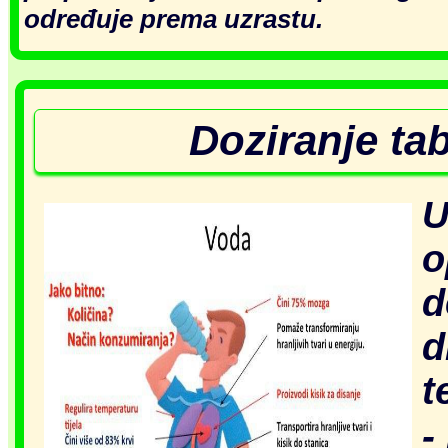
određuje prema uzrastu.
Doziranje t
U
o
d
d
t
-