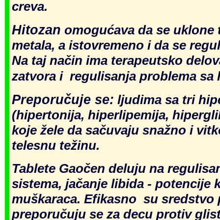
creva.
Hitozan
omogućava da se uklone t
metala, a istovremeno i da se regul
Na taj način ima terapeutsko delo
zatvora i regulisanja problema sa
Preporučuje se:
ljudima sa tri hi
(hipertonija, hiperlipemija, hiperg
koje žele da sačuvaju snažno i vitko
telesnu težinu.
Tablete Gaočen deluju na regulisa
sistema, jačanje libida - potencije 
muškaraca. Efikasno su sredstvo pr
p
reporučuju se za decu protiv glis