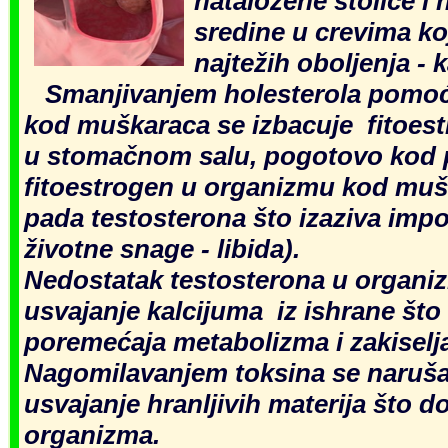
nataložene stolice i 
sredine u crevima ko
najtežih oboljenja - 
Sm
anjivanjem holesterola pomo
kod muškaraca se izbacuje fitoest
u stomačnom salu, pogotovo kod p
fitoestrogen u organizmu kod muš
pada testosterona što izaziva imp
životne snage - libida).
Nedostatak testosterona u organi
usvajanje kalcijuma iz ishrane što
poremećaja metabolizma i zakiselj
Nagomilavanjem toksina se naruša
usvajanje hranljivih materija što d
organizma.