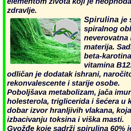
elementom života koji je neophoda
zdravlje.
Spirulina
je
spiralnog obl
neverovatna r
materija. Sadr
beta-karotina
vitamina B12.
odličan je dodatak ishrani, naročito
rekonvalescente i starije osobe.
Poboljšava metabolizam, jača imuni
holesterola, triglicerida i šećera u 
dobar izvor hranljivih vlakana, koj
izbacivanju toksina i viška masti.
Gvožđe koje sadrži spirulina 60% j