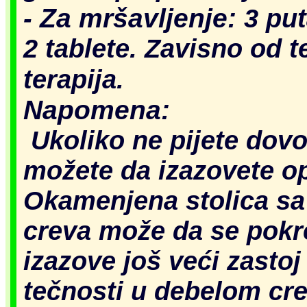
Za mršavljenj
e:
-
3 put
2 tablete. Zavisno od t
terapija.
Napomena
:
Ukoliko ne pijete dovo
možete da izazovete ops
Okamenjena stolica sa
creva može da se pokr
iz
azove još veći zastoj
tečnosti u debelom cr