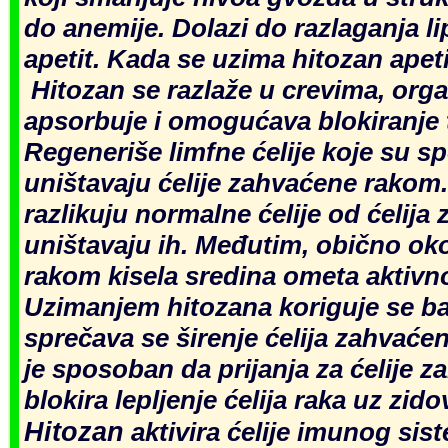
do anemije. Dolazi do
razlaganja li
apetit. Kad
a se
uzima hitozan apet
Hitozan se razlaže u
crevima,
org
apsorbuje i omogućava blokiranje 
Regeneriše limfne ćelije koje su 
uništavaju ćelije zahvaćene rakom.
razlikuju normalne ćelije od ćelija
uništavaju ih. Međutim, obično oko
rakom kisela sredina ometa aktivn
Uzimanjem hitozana koriguje se
ba
sprečava se širenje ćelija zahvaće
je sposoban da prijanja za ćelije 
blokira lepljenje ćelija raka uz zid
Hitozan
aktivira ćelije imu
nog sist