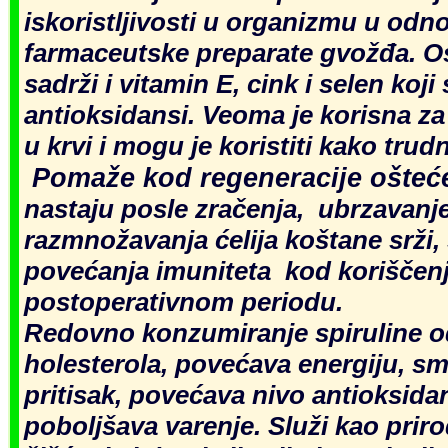
iskoristljivosti u organizmu u odn
farmaceutske preparate gvožđa. O
sadrži i vitamin E, cink i selen koji
antioksidansi. Veoma je korisna z
u krvi i mogu je koristiti kako trud
Pomaže kod regeneracije ošteće
nastaju posle zračenja, ubrzavan
razmnožavanja ćelija koštane srži,
povećanja imuniteta kod koriščenj
postoperativnom periodu.
Redovno konzumiranje spiruline o
holesterola, povećava energiju, sm
pritisak, povećava nivo antioksidan
poboljšava varenje. Služi kao prir