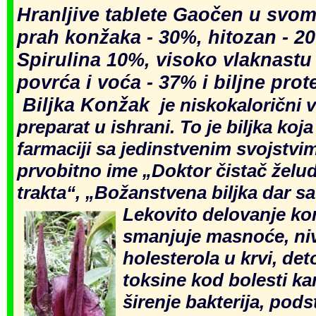
Hranljive
tablete Gaočen u svom
prah konžaka - 30%,
hitozan - 2
Spirulina 10%,
visoko vlaknastu 
povrća i voća
- 37% i biljne prot
Biljka
Konžak
je niskokalorični 
preparat u ishrani. To je biljka koja
farmaciji sa jedinstvenim svojstvi
prvobitno ime „Doktor čistač žel
trakta“, „Božanstvena biljka 
Lekovito delovanje
kon
smanjuje masnoće, niv
holesterola u krvi,
det
toks
ine kod bolesti k
širenje
bakterija, pods