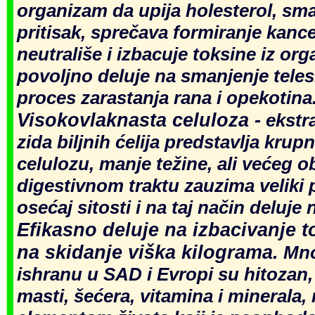
organizam da upija holesterol, sma
pritisa
k,
sprečava formiranje kance
neutrališe i izbacuje toksine iz orga
povoljno deluje na smanjenje tele
proces zarastanja rana i opekotina
Visokovlaknasta celuloza -
ekstra
zida biljnih ćelija predstavlja kru
celulozu, manje težine, ali većeg o
digestivnom traktu zauzima veliki p
osećaj sitosti i na taj način deluje 
Efikasno deluje na izbacivanje to
na skidanje viška kilograma.
Mno
ishranu u SAD i Evropi su hitozan,
masti, šeć
era, vitamina i minerala,