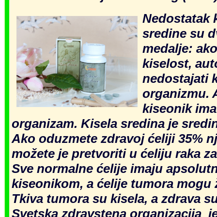
Nedostatak k
sredine su d
medalje:
ako
kiselost, au
nedostajati 
organizmu. 
kiseonik ima
organizam. Kisela sredina je sredi
Ako oduzmete zdravoj ćeliji 35% n
možete je pretvoriti u ćeliju raka z
Sve normalne ćelije imaju apsolut
kiseonikom, a ćelije tumora mogu ž
Tkiva tumora su kisela, a zdrava su
Sv
etska zdravstena organizacija j