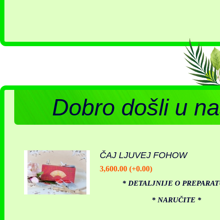
Dobro došli u na
ČAJ LJUVEJ FOHOW
3,600.00 (+0.00)
* DETALJNIJE O PREPARAT
* NARUČITE *