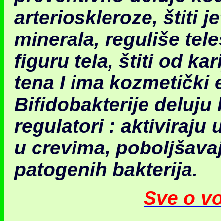
arterioskleroze
,
štiti 
minerala,
reguliše tel
figuru tela
,
štiti od kar
tena I ima kozmetički 
Bifidobakterije deluju
regulatori : aktiviraju
u crevima, poboljšavaj
patogenih bakterija.
Sve o v