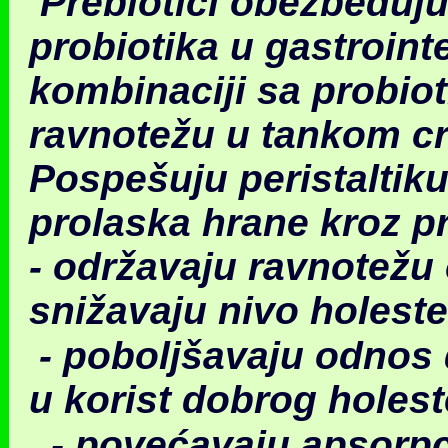
Prebiotici obezbeđuju
probiotika u gastroint
kombinaciji sa probiot
ravnotežu u tankom c
Pospešuju peristaltiku
prolaska hrane kroz pr
- održavaju ravnotežu 
snižavaju nivo holester
- poboljšavaju odnos 
u korist dobrog holes
- povećavaju apsorpci