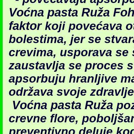
Voćna pasta Ruža Fo
faktor
koji povećava o
bolestima, jer se stva
crevima, usporava se 
zaustavlja se proces s
apsorbuju hranljive ma
održava svoje zdravlj
Voćna pasta Ruža
poz
crevne flore
,
poboljša
preventivno deluje kod