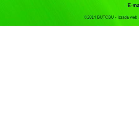
E-mai
©2014 BUTOBU - Izrada web saj