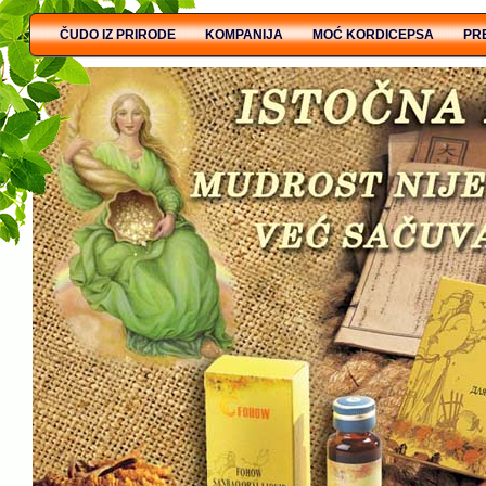
ČUDO IZ PRIRODE
KOMPANIJA
MOĆ KORDICEPSA
PR