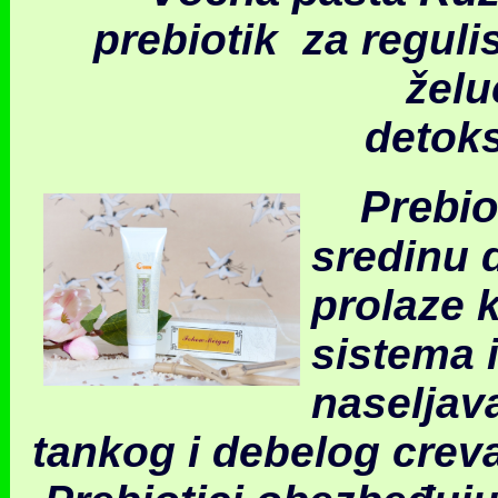
prebiotik za regul
želu
detoks
Prebio
sredinu d
prolaze 
sistema 
naseljav
tankog i d
ebelog creva